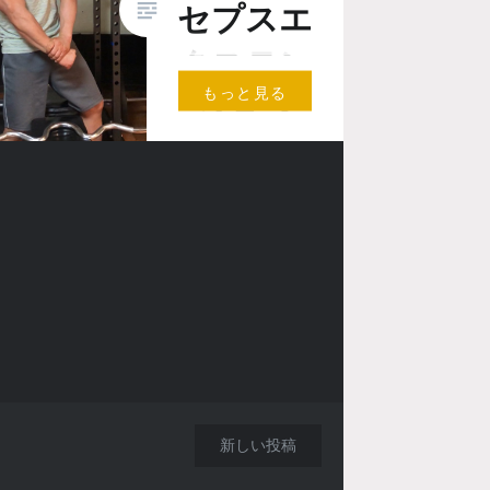
セプスエ
クステン
もっと見る
ション
こんにちは。肉神
（にくがみ）で
す。 そろそろ暑
い季節がやってき
ます。 しっかり
食べてますか？
鍛えてますか？ …
新しい投稿