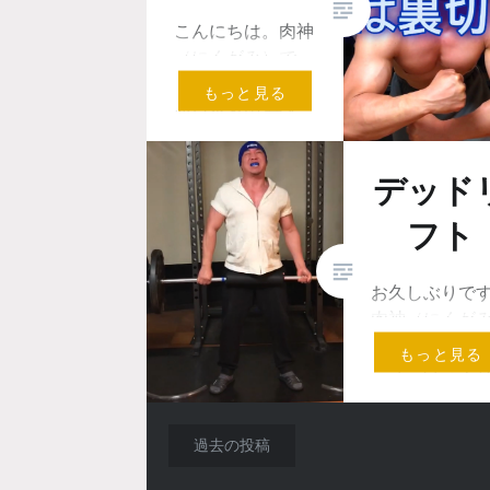
こんにちは。肉神
（にくがみ）で
す。 平成30年7月
もっと見る
西日本豪雨 甚大
の被害が九州、中
国四国地方を中心
デッド
に発生しまし…
フト
お久しぶりで
肉神（にくが
です。 今回の
もっと見る
ニューは「デ
リフト」です
その名のとお
投
過去の投稿
動作の見た目…
稿