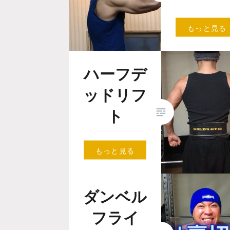
こんにちは。
もっと見る
（にくがみ）
す。 平成も終
り、令和の幕
ハーフデ
となりました
私も、令和と
ッドリフ
に40代に突入
ト
こんにちは、肉神
もっと見る
（にくがみ）で
す。 今年も残す
ところ後わずかと
ダンベル
なりました。 今
年も大きな怪我を
フライ
することなく筋
ト…