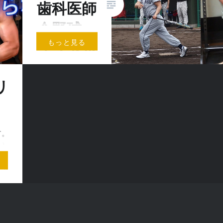
歯科医師
会野球・
もっと見る
ソフトボ
ール大会
リ
ＩＮ岩国
こんにちは。肉神
（にくがみ）で
す。
す。 山口県歯科
み）
医師会で一番のイ
メ
ベントといえば、
ッド
毎年5月に行われ
。
る野球・ソフト
り、
ボ…