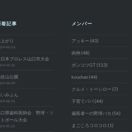
新着記事
メンバー
雨上がり
アッキー (43)
24-06-24
肉神 (48)
大日本プロレス山口市大会
ポンコツGT (113)
24-06-12
稲佐山公園
kouchan (44)
24-06-09
クルメ・トーシロー (7)
あいみょん
子育てパパ (44)
24-06-01
山口県歯科医師会 野球・ソ
歯医者一の野球バカ (56)
フトボール大会
まごころコロコロ (1)
24-05-22