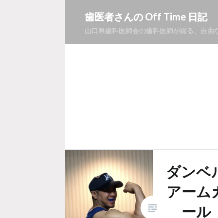
コ
歯医者さんの Off Time 日記
ン
山口県歯科医師会の歯科医師が綴る、自由
テ
ン
ツ
へ
ス
キ
ッ
プ
ダンベ
アーム
ール