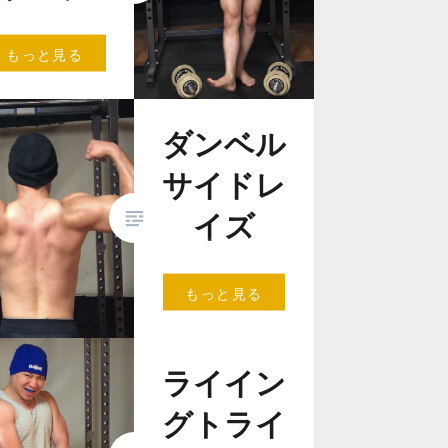
んにちは。肉神
もっと見る
にくがみ）で
。 今年、1発目
す。 今年も、
ダンベル
康的に無理の無
よう筋トレして
サイドレ
きたいと思い…
イズ
皆さんこんにち
もっと見る
は。 肉神（にく
がみ）です。 残
暑厳しい毎日です
ライイン
が、お元気でしょ
うか？ こんなに
グトライ
暑いと健康増進
の…