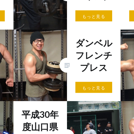
肉神
こんにちは。肉神
こ
もっと見る
で
（にくがみ）で
（
わ
す。 動画を見て
す
開け
最近の私はしぼん
で
ダンベル
。
でると思いません
健
同時
か？ この一年
い
フレンチ
し…
間、ノープロテイ
い
ン…
プレス
こんにちは、肉神
もっと見る
（にくがみ）で
す。 激暑だった
夏が嘘のように秋
平成30年
らしくなりました
ね。 運動には良
度山口県
い季節ですね。 …