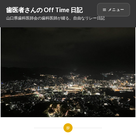
コ
歯医者さんの Off Time 日記
メニュー
ン
山口県歯科医師会の歯科医師が綴る、自由なリレー日記
テ
ン
ツ
へ
ス
キ
ッ
プ