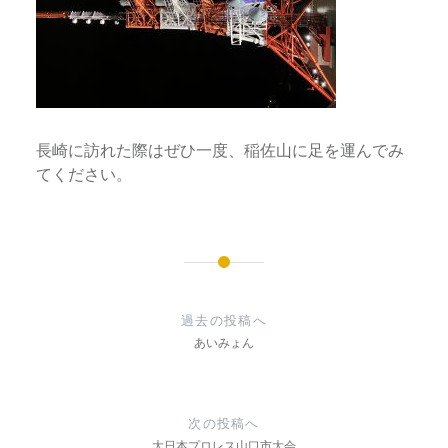
長崎に訪れた際はぜひ一度、稲佐山に足を運んでみ
てください。
投
稿
過去の投稿へ
ナ
あいみょん
ビ
ゲ
次の投稿へ
大日本プロレス山口市大会