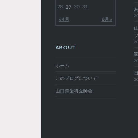
28
30
31
29
20
« 4月
6月 »
20
ABOUT
20
ホーム
このブログについて
20
山口県歯科医師会