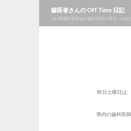
コ
歯医者さんの Off Time 日記
ン
山口県歯科医師会の歯科医師が綴る、自由
テ
ン
ツ
へ
ス
キ
ッ
プ
昨日土曜日は
県内の歯科医師