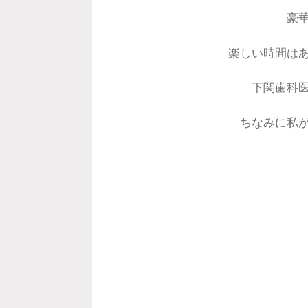
豪
楽しい時間は
下関歯科
ちなみに私
投
稿
ナ
ビ
ゲ