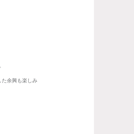
。
した余興も楽しみ