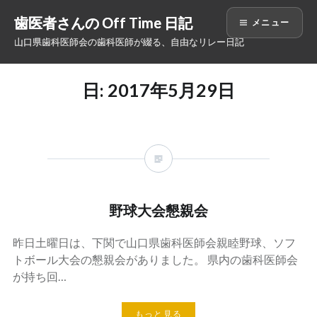
コ
歯医者さんの Off Time 日記
メニュー
ン
山口県歯科医師会の歯科医師が綴る、自由なリレー日記
テ
ン
ツ
日: 2017年5月29日
へ
ス
キ
ッ
プ
野球大会懇親会
昨日土曜日は、下関で山口県歯科医師会親睦野球、ソフ
トボール大会の懇親会がありました。 県内の歯科医師会
が持ち回…
もっと見る