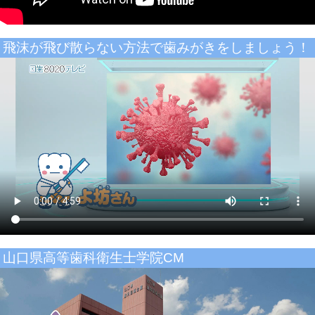
⾶沫が⾶び散らない⽅法で⻭みがきをしましょう！
山口県高等歯科衛生士学院CM