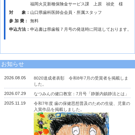
福岡火災新種保険金サービス課
上原 禎史 様
対 象：
山口県歯科医師会会員・所属スタッフ
参 加 費：
無料
申込方法：
申込書は県歯報７月号の発送時に同送しております。
お知らせ
2026.08.05
8020達成者表彰 令和8年7月の受賞者を掲載しま
した。
2026.07.29
なつみんの健口教室：7月号「静脈内鎮静法とは」
2025.11.19
令和7年度 歯の保健思想普及のための生徒、児童の
入賞作品を掲載しました。