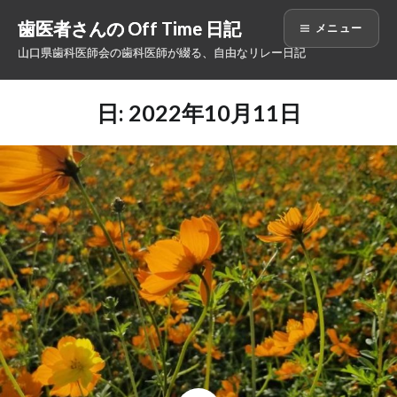
コ
歯医者さんの Off Time 日記
メニュー
ン
山口県歯科医師会の歯科医師が綴る、自由なリレー日記
テ
ン
ツ
日: 2022年10月11日
へ
ス
キ
ッ
プ