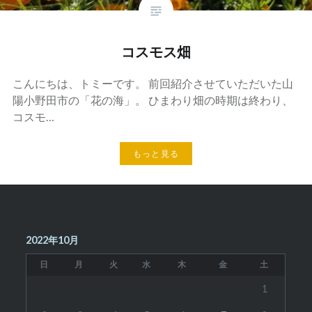
コスモス畑
こんにちは、トミーです。 前回紹介させていただいた山
陽小野田市の「花の海」。 ひまわり畑の時期は終わり、
コスモ…
もっと見る
2022年10月
日
月
火
水
木
金
土
1