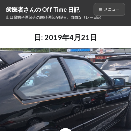
コ
歯医者さんの Off Time 日記
メニュー
ン
山口県歯科医師会の歯科医師が綴る、自由なリレー日記
テ
ン
ツ
日: 2019年4月21日
へ
ス
キ
ッ
プ