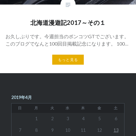
北海道漫遊記2017～その１
お久しぶりです。今週担当のポンコツGTでございます。
このブログでなんと100回目掲載記念になります。 100…
もっと見る
2019年4月
日
月
火
水
木
金
土
1
2
3
4
5
6
7
8
9
10
11
12
13