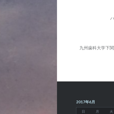
投
稿
ナ
ビ
ゲ
ー
九州歯科大学下関
シ
ョ
ン
2017年6月
日
月
火