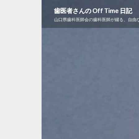
コ
歯医者さんの Off Time 日記
ン
山口県歯科医師会の歯科医師が綴る、自由
テ
ン
ツ
へ
ス
キ
ッ
プ