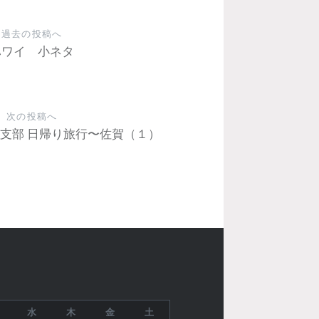
過去の投稿へ
ハワイ 小ネタ
次の投稿へ
支部 日帰り旅行〜佐賀（１）
水
木
金
土