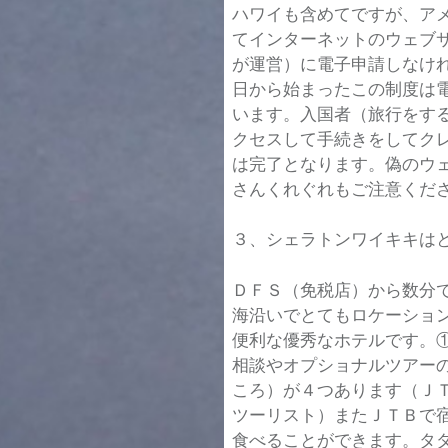
ハワイも含めてですが、ア
てインターネットのウェブ
が運営）に電子申請しなけれ
日から始まったこの制度は
います。入国者（旅行をす
クセスして手続きをしてクレ
は完了となります。偽のウ
さんくれぐれもご注意くだ
３、シェラトンワイキキは
ＤＦＳ（免税店）から数分
海沿いでとてもロケーショ
便利な優秀なホテルです。
相談やオプショナルツアー
ころ）が４つあります（Ｊ
ツーリスト）またＪＴＢで
食べることができます。タ