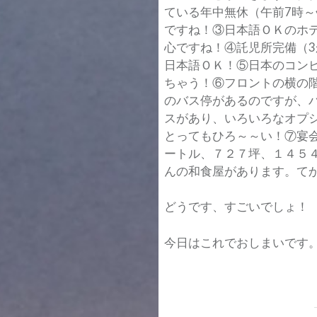
ている年中無休（午前7時～
ですね！③日本語ＯＫのホテ
心ですね！④託児所完備（3
日本語ＯＫ！⑤日本のコン
ちゃう！⑥フロントの横の
のバス停があるのですが、バ
スがあり、いろいろなオプ
とってもひろ～～い！⑦宴
ートル、７２７坪、１４５
んの和食屋があります。て
どうです、すごいでしょ！
今日はこれでおしまいです