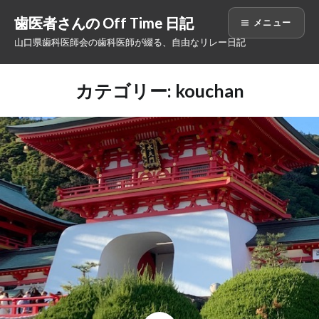
コ
歯医者さんの Off Time 日記
メニュー
ン
山口県歯科医師会の歯科医師が綴る、自由なリレー日記
テ
ン
ツ
カテゴリー: kouchan
へ
ス
キ
ッ
プ