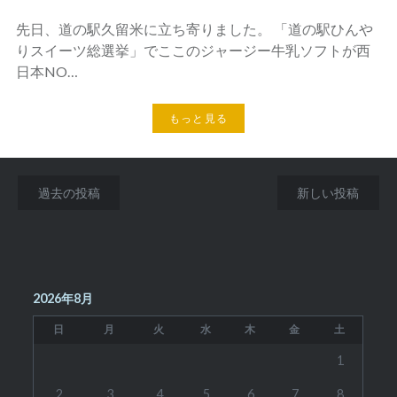
先日、道の駅久留米に立ち寄りました。 「道の駅ひんや
りスイーツ総選挙」でここのジャージー牛乳ソフトが西
日本NO…
もっと見る
投
過去の投稿
新しい投稿
稿
ナ
ビ
2026年8月
ゲ
日
月
火
水
木
金
土
ー
1
シ
2
3
4
5
6
7
8