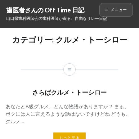
コ
歯医者さんの Off Time 日記
メニュー
ン
山口県歯科医師会の歯科医師が綴る、自由なリレー日記
テ
ン
ツ
カテゴリー: クルメ・トーシロー
へ
ス
キ
ッ
プ
さらばクルメ・トーシロー
あなたとB級グルメ、どんな物語がありますか？ まぁ、
ボクには人に言えるような話はないですけどね どうも、
クルメ…
もっと見る