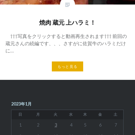
焼肉 蔵元 上ハラミ！
⇧⇧⇧写真をクリックすると動画再生されます⇧⇧⇧ 前回の
蔵元さんの続編です、、、さすがに佐賀牛のハラミだけ
に…
もっと見る
2023年1月
日
月
火
水
木
金
土
1
2
3
4
5
6
7