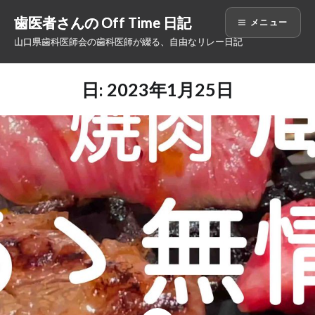
コ
歯医者さんの Off Time 日記
メニュー
ン
山口県歯科医師会の歯科医師が綴る、自由なリレー日記
テ
ン
ツ
日: 2023年1月25日
へ
ス
キ
ッ
プ