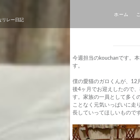
ホーム
なリレー日記
今週担当のkouchanです
す。
僕の愛猫のガロくんが、12
後4ヶ月でお迎えしたので、
す。家族の一員として多く
ことなく元気いっぱいに走
長していってほしいもので