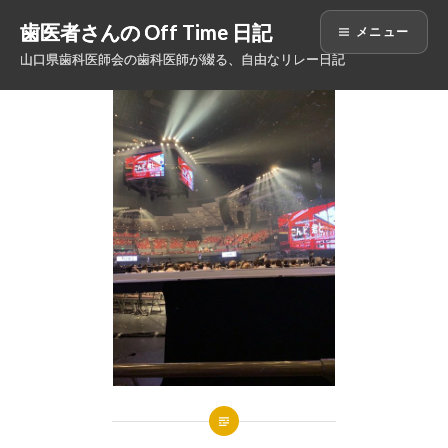
コ
歯医者さんの Off Time 日記
メニュー
ン
山口県歯科医師会の歯科医師が綴る、自由なリレー日記
テ
ン
ツ
へ
ス
キ
ッ
プ