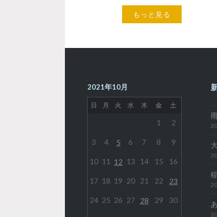
が好きな場所として紹介した「火の
もっと見る
山公園」ですが、今回は夜景バージ
ョンです。 平…
2021年10月
日
月
火
水
木
金
土
1
2
20
3
4
6
7
8
9
5
20
10
11
13
14
15
16
12
17
18
19
20
21
22
23
20
24
25
26
27
29
30
28
20