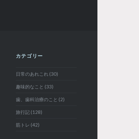
カテゴリー
日常のあれこれ (30)
趣味的なこと (33)
歯、歯科治療のこと (2)
旅行記 (128)
筋トレ (42)