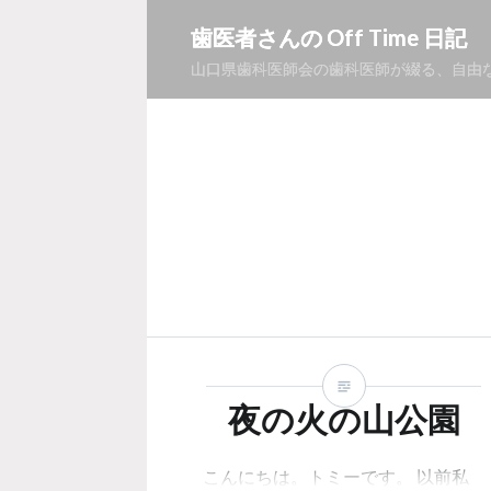
コ
歯医者さんの Off Time 日記
ン
山口県歯科医師会の歯科医師が綴る、自由
テ
ン
ツ
へ
ス
キ
ッ
プ
夜の火の山公園
こんにちは。トミーです。 以前私