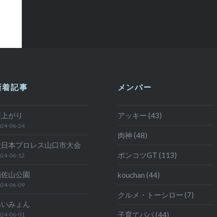
新着記事
メンバー
雨上がり
アッキー (43)
24-06-24
肉神 (48)
大日本プロレス山口市大会
ポンコツGT (113)
24-06-12
稲佐山公園
kouchan (44)
24-06-09
クルメ・トーシロー (7)
あいみょん
子育てパパ (44)
24-06-01