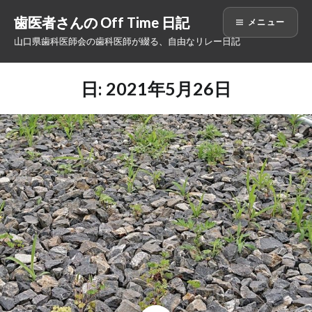
コ
歯医者さんの Off Time 日記
メニュー
ン
山口県歯科医師会の歯科医師が綴る、自由なリレー日記
テ
ン
ツ
日: 2021年5月26日
へ
ス
キ
ッ
プ