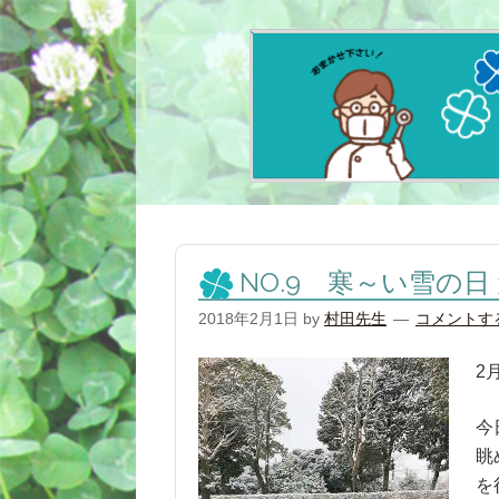
NO.9 寒～い雪の日
2018年2月1日
by
村田先生
コメントす
2
今
眺
を