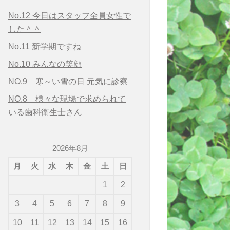
No.12 今日はスタッフ全員女性で
した＾＾
No.11 新学期ですね
No.10 みんなの笑顔
NO.9 寒～い雪の日 元気に診察
NO.8 様々な現場で求められて
いる歯科衛生士さん
2026年8月
月
火
水
木
金
土
日
1
2
3
4
5
6
7
8
9
10
11
12
13
14
15
16