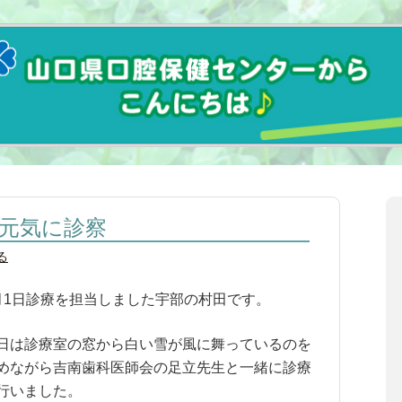
 元気に診察
る
月1日診療を担当しました宇部の村田です。
日は診療室の窓から白い雪が風に舞っているのを
めながら吉南歯科医師会の足立先生と一緒に診療
行いました。