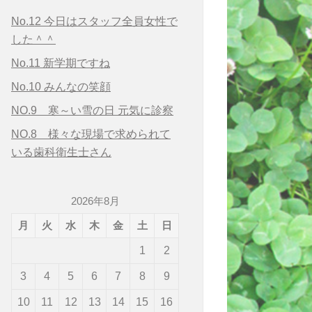
No.12 今日はスタッフ全員女性で
した＾＾
No.11 新学期ですね
No.10 みんなの笑顔
NO.9 寒～い雪の日 元気に診察
NO.8 様々な現場で求められて
いる歯科衛生士さん
2026年8月
月
火
水
木
金
土
日
1
2
3
4
5
6
7
8
9
10
11
12
13
14
15
16